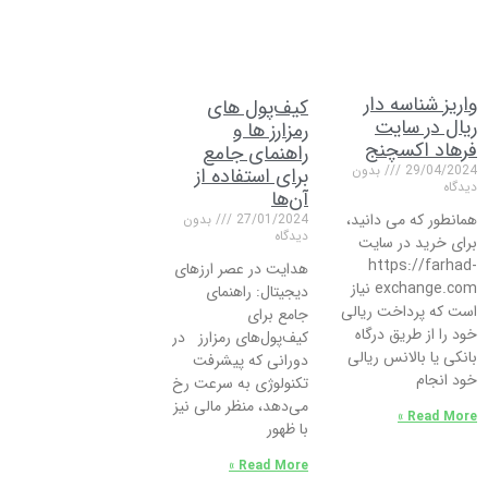
واریز شناسه دار
کیف‌پول های
ریال در سایت
رمزارز ها و
فرهاد اکسچنج
راهنمای جامع
29/04/2024
بدون
برای استفاده از
دیدگاه
آن‌ها
همانطور که می دانید،
27/01/2024
بدون
دیدگاه
برای خرید در سایت
https://farhad-
هدایت در عصر ارزهای
exchange.com نیاز
دیجیتال: راهنمای
است که پرداخت ریالی
جامع برای
خود را از طریق درگاه
کیف‌پول‌های رمزارز در
بانکی یا بالانس ریالی
دورانی که پیشرفت‌
خود انجام
تکنولوژی به سرعت رخ
می‌دهد، منظر مالی نیز
Read More »
با ظهور
Read More »