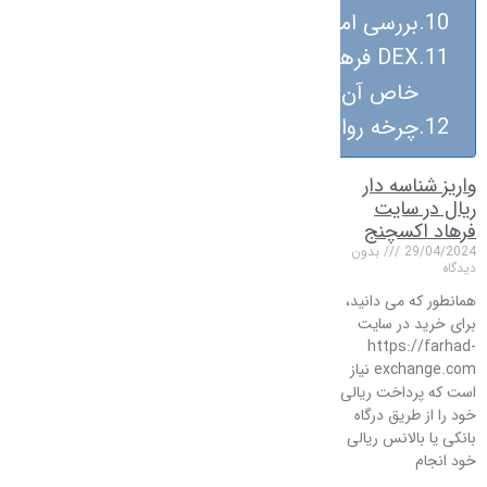
بررسی امواج الیوت و مبانی آن
DEX فرهاد اکسچنج و ویژگی‌های
خاص آن
چرخه روانشناسی بازار
واریز شناسه دار
ریال در سایت
فرهاد اکسچنج
29/04/2024
بدون
دیدگاه
همانطور که می دانید،
برای خرید در سایت
https://farhad-
exchange.com نیاز
است که پرداخت ریالی
خود را از طریق درگاه
بانکی یا بالانس ریالی
خود انجام