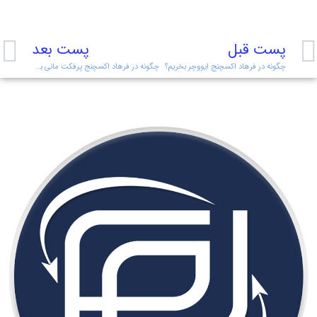
پست قبل
پست بعد
چگونه در فرهاد اکسچنج ایووچر بخریم؟
چگونه در فرهاد اکسچنج پرفکت مانی بخریم؟