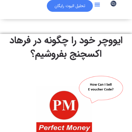
تحلیل الیوت رایگان
سوالات متداول
مقالات برگزیده
آکادمی آموزشی
فرهاد اکسچنج
ایووچر خود را چگونه در فرهاد
اکسچنج بفروشیم؟