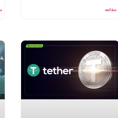
مطالعه
مط