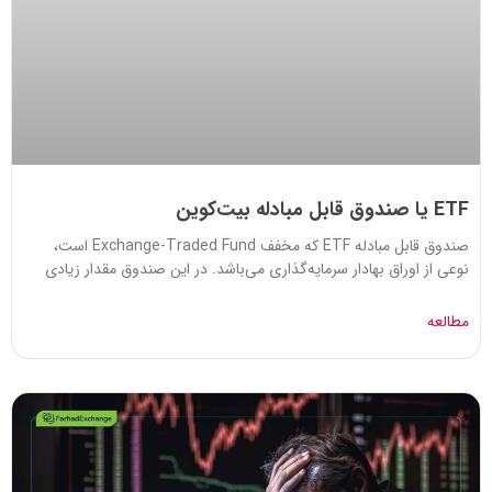
ETF یا صندوق قابل مبادله بیت‌کوین
صندوق قابل مبادله ETF که مخفف Exchange-Traded Fund است،
نوعی از اوراق بهادار سرمایه‌گذاری می‌باشد. در این صندوق مقدار زیادی
مطالعه