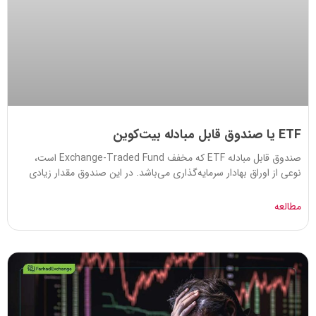
ETF یا صندوق قابل مبادله بیت‌کوین
صندوق قابل مبادله ETF که مخفف Exchange-Traded Fund است،
نوعی از اوراق بهادار سرمایه‌گذاری می‌باشد. در این صندوق مقدار زیادی
مطالعه