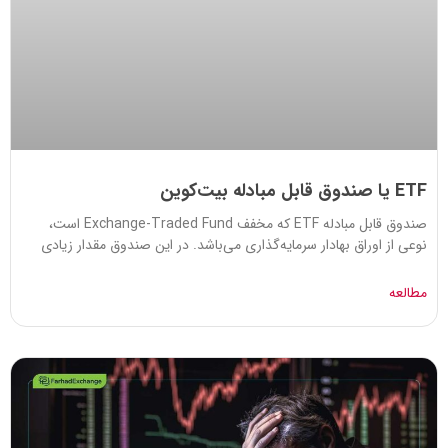
ETF یا صندوق قابل مبادله بیت‌کوین
صندوق قابل مبادله ETF که مخفف Exchange-Traded Fund است،
نوعی از اوراق بهادار سرمایه‌گذاری می‌باشد. در این صندوق مقدار زیادی
مطالعه