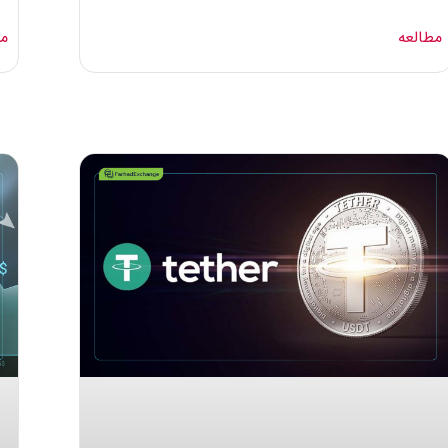
مطالعه
مط