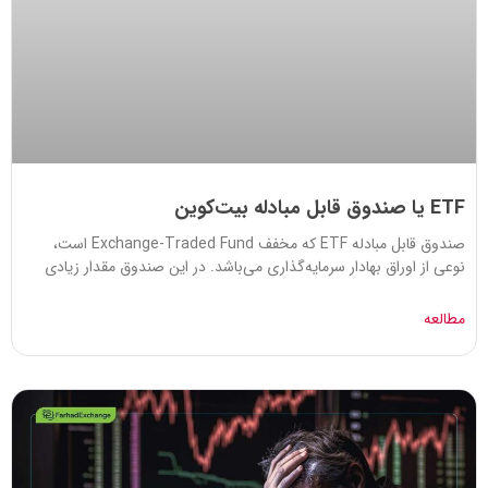
ETF یا صندوق قابل مبادله بیت‌کوین
صندوق قابل مبادله ETF که مخفف Exchange-Traded Fund است،
نوعی از اوراق بهادار سرمایه‌گذاری می‌باشد. در این صندوق مقدار زیادی
مطالعه