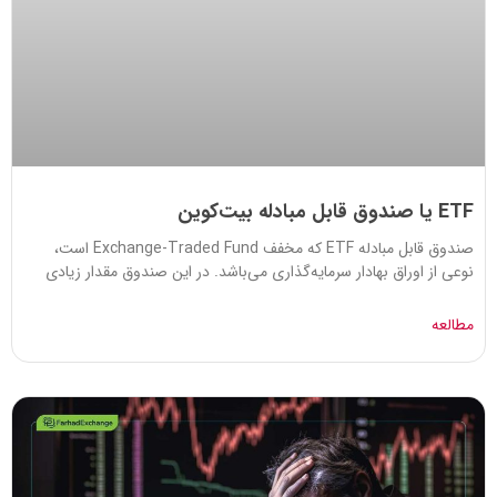
ETF یا صندوق قابل مبادله بیت‌کوین
صندوق قابل مبادله ETF که مخفف Exchange-Traded Fund است،
نوعی از اوراق بهادار سرمایه‌گذاری می‌باشد. در این صندوق مقدار زیادی
مطالعه