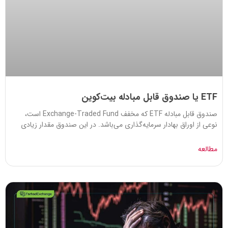
ETF یا صندوق قابل مبادله بیت‌کوین
صندوق قابل مبادله ETF که مخفف Exchange-Traded Fund است،
نوعی از اوراق بهادار سرمایه‌گذاری می‌باشد. در این صندوق مقدار زیادی
مطالعه