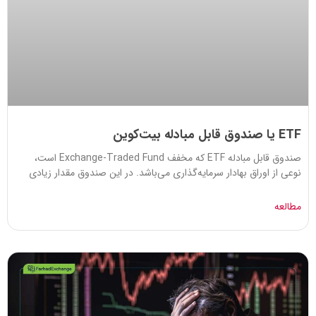
ETF یا صندوق قابل مبادله بیت‌کوین
صندوق قابل مبادله ETF که مخفف Exchange-Traded Fund است،
نوعی از اوراق بهادار سرمایه‌گذاری می‌باشد. در این صندوق مقدار زیادی
مطالعه