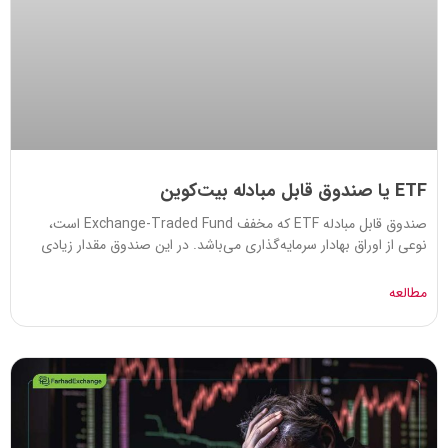
ETF یا صندوق قابل مبادله بیت‌کوین
صندوق قابل مبادله ETF که مخفف Exchange-Traded Fund است،
نوعی از اوراق بهادار سرمایه‌گذاری می‌باشد. در این صندوق مقدار زیادی
مطالعه