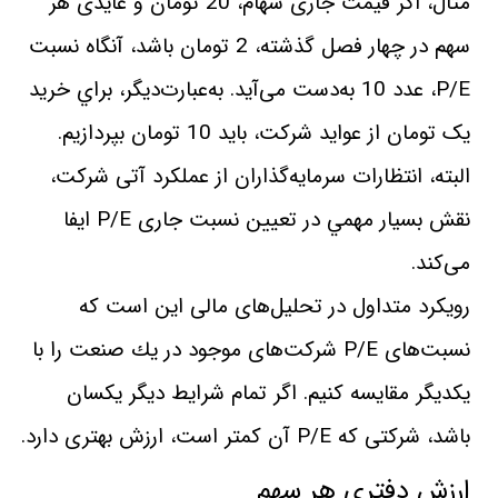
مثال، اگر قيمت جاری سهام، 20 تومان و عايدی هر
سهم در چهار فصل گذشته، 2 تومان‌ باشد، آنگاه نسبت
P/E، عدد 10 به‌دست‌ می‌آيد. به‌عبارت‌ديگر، براي خريد
يک تومان از عوايد شركت، بايد 10 تومان بپردازيم.
البته، انتظارات سرمايه‌گذاران از عملكرد آتی شركت،
نقش بسيار مهمي در تعيين نسبت جاری P/E ايفا
می‌كند.
رويكرد متداول در تحليل‌های مالی اين است كه
نسبت‌های P/E شركت‌های موجود در يك صنعت را با
يكديگر مقايسه‌ كنيم. اگر تمام شرايط ديگر يكسان
باشد، شركتی كه P/E آن كمتر است، ارزش بهتری دارد.
ارزش دفتری هر سهم